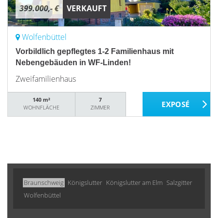
399.000,- €
VERKAUFT
Wolfenbüttel
Vorbildlich gepflegtes 1-2 Familienhaus mit
Nebengebäuden in WF-Linden!
Zweifamilienhaus
140 m²
7
WOHNFLÄCHE
ZIMMER
Braunschweig
Königslutter
Königslutter am Elm
Salzgitter
Wolfenbüttel