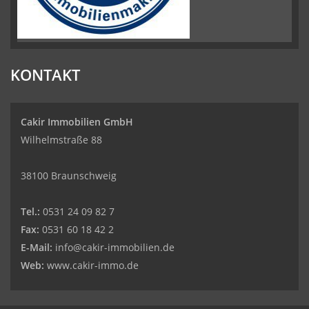
KONTAKT
Cakir Immobilien GmbH
Wilhelmstraße 88
38100 Braunschweig
Tel.:
0531 24 09 82 7
Fax:
0531 60 18 42 2
E-Mail:
info@cakir-immobilien.de
Web:
www.cakir-immo.de