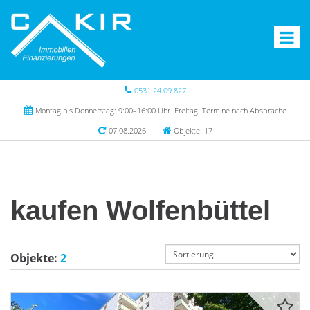
0531 24 09 827
Montag bis Donnerstag: 9:00–16:00 Uhr. Freitag: Termine nach Absprache
07.08.2026
Objekte: 17
kaufen Wolfenbüttel
Objekte:
2