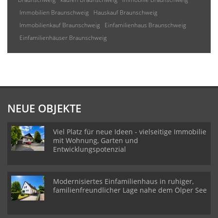
Immobilien Braunschweig
Hauskauf Braunschweig
Immobilienkauf Braunschweig
Einfamilienhaus Braunschweig
Einfamilienhäuser Braunschweig
NEUE OBJEKTE
Viel Platz für neue Ideen - vielseitige Immobilie
mit Wohnung, Garten und
Entwicklungspotenzial
Modernisiertes Einfamilienhaus in ruhiger,
familienfreundlicher Lage nahe dem Ölper See