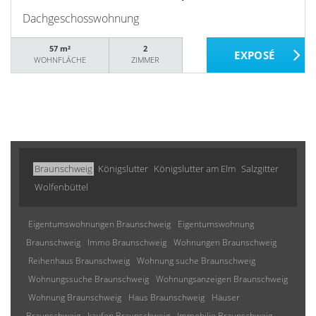
Dachgeschosswohnung
57 m²
2
WOHNFLÄCHE
ZIMMER
Braunschweig
Königslutter
Königslutter am Elm
Salzgitter
Wolfenbüttel
Eigentumswohnungen Braunschweig
Eigentumswohnung
Braunschweig
Immo Braunschweig
Wohnungen Braunschweig
Reihenhaus Braunschweig
Wohnung suche Braunschweig
Wohnungssuche Braunschweig
Wohnungsanzeigen Braunschweig
Wohnung Braunschweig
Haus Braunschweig
Häuser
Braunschweig
kaufen Braunschweig
Immobilie Braunschweig