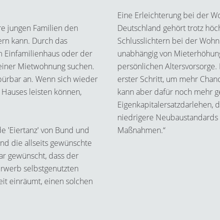
Eine Erleichterung bei der W
re jungen Familien den
Deutschland gehört trotz höc
rn kann. Durch das
Schlusslichtern bei der Wo
m Einfamilienhaus oder der
unabhängig von Mieterhöhunge
einer Mietwohnung suchen.
persönlichen Altersvorsorge. 
ürbar an. Wenn sich wieder
erster Schritt, um mehr Cha
Hauses leisten können,
kann aber dafür noch mehr ge
Eigenkapitalersatzdarlehen, 
niedrigere Neubaustandards 
de 'Eiertanz' von Bund und
Maßnahmen.“
d die allseits gewünschte
war gewünscht, dass der
Erwerb selbstgenutzten
it einräumt, einen solchen