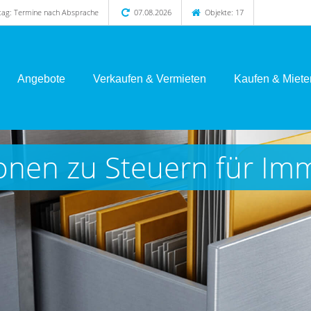
itag: Termine nach Absprache
07.08.2026
Objekte: 17
Angebote
Verkaufen & Vermieten
Kaufen & Miete
onen zu Steuern für Im