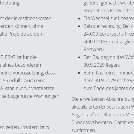
chreibung.
geltend gemacht werden
Prozent des Restwertes
nt der Investitionskosten
Ein Wechsel zur linearen
erden können, ohne
Beispielrechnung: Bei 4
alle Projekte ab dem
24.000 Euro (sechs Proz
(400.000 Euro abzüglic
Restwert).
. EStG ist für die
Der Baubeginn des Wo
g eines besonderen
30.9.2029 liegen.
gemeine Voraussetzung, dass
Beim Kauf einer Immobi
 55 erfüllt. Auch eine
dem 30.9.2029 rechtsw
fA kann nur für vermietete
zum Ende des Jahres de
 selbstgenutzte Wohnungen
Die erweiterten Abschreibun
aktualisierten Entwurfs zum
August auf der Klausur in Me
Bundestag beraten. Damit es 
 gelten. Insofern ist zu
zustimmen.