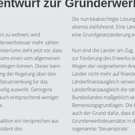
entwurf zur Grunderwer
Die nun beabsichtigte Lösung
ebenso zielführend. Eine Län
in zu wohnen, wird
eine Grundgesetzänderung er
nderwerbsteuer mehr zahlen
teriums sieht jetzt vor, dass
Nun sind die Länder am Zug,
ntums einen vom allgemeinen
zur Förderung des Erwerbs 
stlegen können. Dieser kann
Wegen der vorgesehenen Änd
rung der Regelung über den
Länder nicht mehr auf finanzi
e Steuersenkung für das
Länderfinanzausgleich verwei
eilig auswirkt. Geringere
Länderfinanzausgleich die t
auch entsprechend weniger
Bundeslandes maßgeblich sei
s.
Bemessungsgrundlagen. Die B
auch der Grund dafür, dass d
lition ein Versprechen aus
Grunderwerbsteuersätze in d
äsident des
sogenannte 'Steuerspirale'.