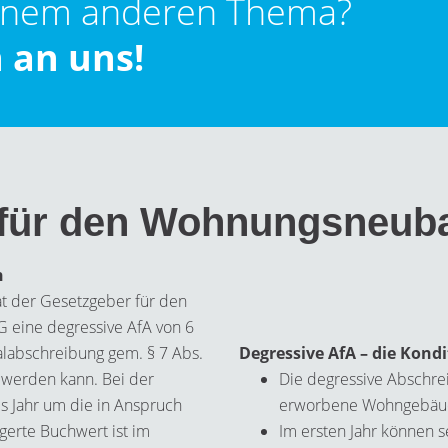
inem anderen Thema?
 an uns!
A für den Wohnungsneub
n
t der Gesetzgeber für den
 eine degressive AfA von 6
alabschreibung gem. § 7 Abs.
Degressive AfA – die Kond
 werden kann. Bei der
Die degressive Abschrei
s Jahr um die in Anspruch
erworbene Wohngebäu
erte Buchwert ist im
Im ersten Jahr können s