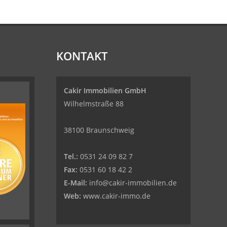
KONTAKT
Cakir Immobilien GmbH
Wilhelmstraße 88
38100 Braunschweig
Tel.:
0531 24 09 82 7
Fax:
0531 60 18 42 2
E-Mail:
info@cakir-immobilien.de
Web:
www.cakir-immo.de