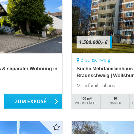
1.500.000,- €
Braunschweig
is & separater Wohnung in
Suche Mehrfamilienhaus 
Braunschweig | Wolfsburg
Mehrfamilienhaus
400 m²
10
ZUM EXPOSÉ
WOHNFLÄCHE
ZIMMER
O