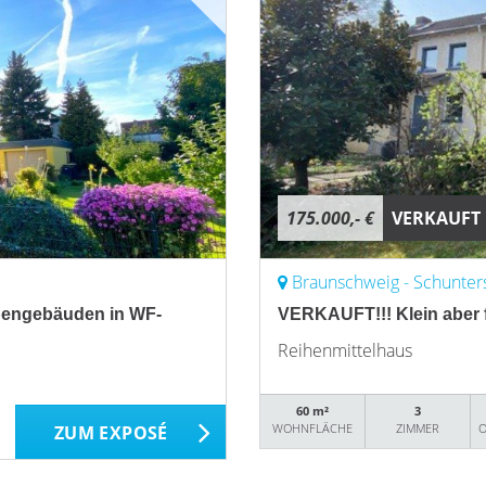
175.000,- €
VERKAUFT
Braunschweig - Schunter
ebengebäuden in WF-
VERKAUFT!!! Klein aber f
Reihenmittelhaus
60 m²
3
WOHNFLÄCHE
ZIMMER
O
ZUM EXPOSÉ