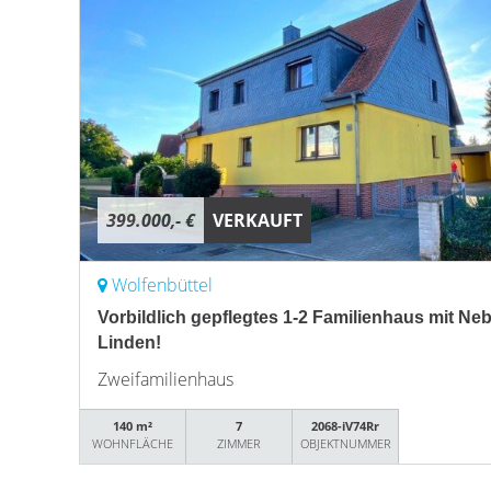
399.000,- €
VERKAUFT
Wolfenbüttel
Vorbildlich gepflegtes 1-2 Familienhaus mit N
Linden!
Zweifamilienhaus
140 m²
7
2068-iV74Rr
WOHNFLÄCHE
ZIMMER
OBJEKTNUMMER