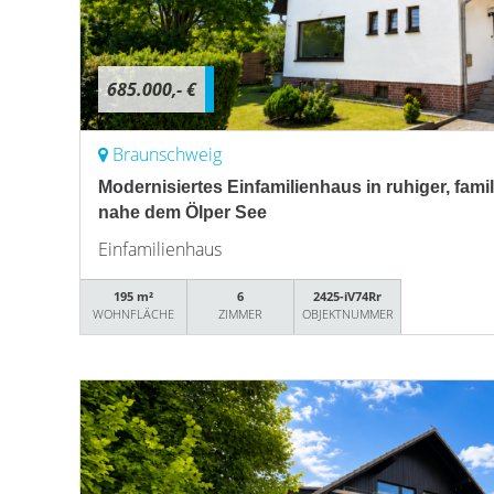
685.000,- €
Braunschweig
Modernisiertes Einfamilienhaus in ruhiger, fami
nahe dem Ölper See
Einfamilienhaus
195 m²
6
2425-iV74Rr
WOHNFLÄCHE
ZIMMER
OBJEKTNUMMER