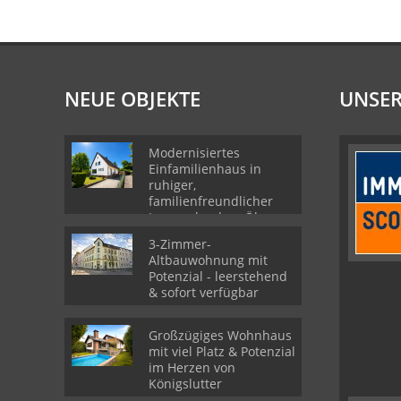
NEUE OBJEKTE
UNSER
Modernisiertes
Einfamilienhaus in
ruhiger,
familienfreundlicher
Lage nahe dem Ölper
See
3-Zimmer-
Altbauwohnung mit
Potenzial - leerstehend
& sofort verfügbar
Großzügiges Wohnhaus
mit viel Platz & Potenzial
im Herzen von
Königslutter