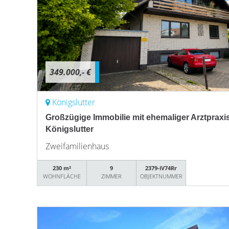
349.000,- €
Königslutter
Großzügige Immobilie mit ehemaliger Arztprax
Königslutter
Zweifamilienhaus
230 m²
9
2379-iV74Rr
WOHNFLÄCHE
ZIMMER
OBJEKTNUMMER