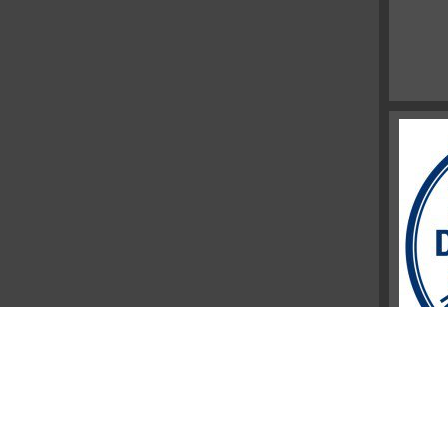
© Cakir Immobilien GmbH
Powered by
Immonia GmbH