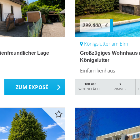
299.000,- €
Königslutter am Elm
lienfreundlicher Lage
Großzügiges Wohnhaus mit
Königslutter
Einfamilienhaus
180 m²
7
ZUM EXPOSÉ
WOHNFLÄCHE
ZIMMER
O