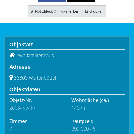
Notizblock (
)
merken
drucken
Objektart
Zweifamilienhaus
Adresse
38300 Wolfenbüttel
Objektdaten
Objekt-Nr.
Wohnfläche
(ca.)
2068-iV74Rr
140 m²
Zimmer
Kaufpreis
7
399.000,- €